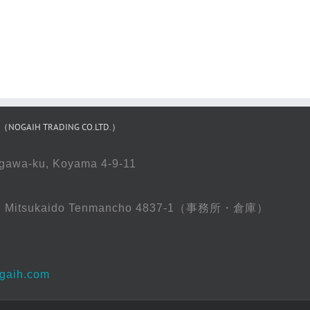
IH TRADING CO.LTD.）
gawa-ku, Koyama 4-9-11
oso, Mitsukaido Tenmancho 4837-1（事務所・倉庫）
gaih.com