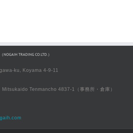
IH TRADING CO.LTD.）
gawa-ku, Koyama 4-9-11
oso, Mitsukaido Tenmancho 4837-1（事務所・倉庫）
gaih.com