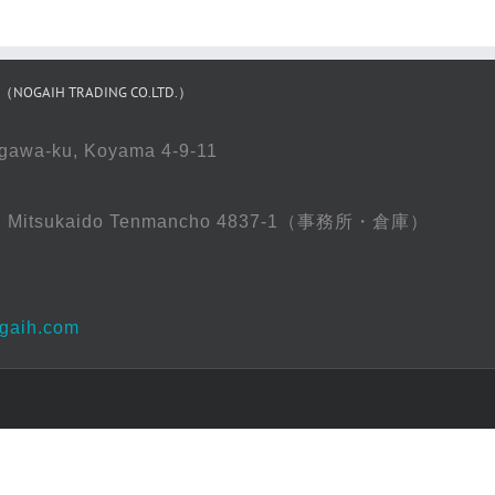
IH TRADING CO.LTD.）
gawa-ku, Koyama 4-9-11
oso, Mitsukaido Tenmancho 4837-1（事務所・倉庫）
gaih.com