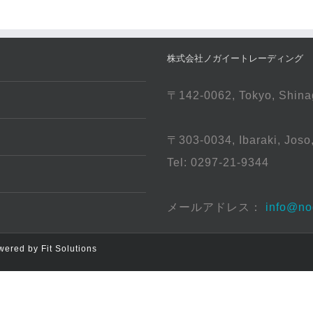
株式会社ノガイートレーディング （NOGA
〒142-0062, Tokyo, Shina
〒303-0034, Ibaraki, J
Tel: 0297-21-9344
メールアドレス：
info@no
owered by
Fit Solutions